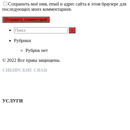
Сохранить моё имя, email и адрес сайта в этом браузере для
последующих моих комментариев.
Рубрики
Рубрик нет
© 2022 Все права защищены.
СИБИРСКИЕ СВАИ
Монтаж свайно-винтовых конструкций
Собственное производство
Широкий спектр оказываемых услуг
Тысячи довольных клиентов
УСЛУГИ
Монтаж свайно-винтовых фундаментов, подготовка основы
для любых видов ограждений и т.д.
КОМПАНИЯ
НАШИ РАБОТЫ