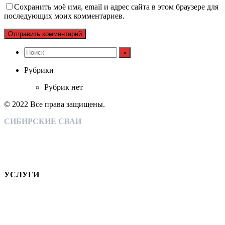
Сохранить моё имя, email и адрес сайта в этом браузере для
последующих моих комментариев.
Рубрики
Рубрик нет
© 2022 Все права защищены.
СИБИРСКИЕ СВАИ
Монтаж свайно-винтовых конструкций
Собственное производство
Широкий спектр оказываемых услуг
Тысячи довольных клиентов
УСЛУГИ
Монтаж свайно-винтовых фундаментов, подготовка основы
для любых видов ограждений и т.д.
КОМПАНИЯ
НАШИ РАБОТЫ