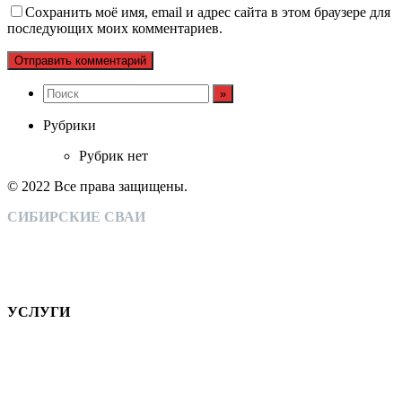
Сохранить моё имя, email и адрес сайта в этом браузере для
последующих моих комментариев.
Рубрики
Рубрик нет
© 2022 Все права защищены.
СИБИРСКИЕ СВАИ
Монтаж свайно-винтовых конструкций
Собственное производство
Широкий спектр оказываемых услуг
Тысячи довольных клиентов
УСЛУГИ
Монтаж свайно-винтовых фундаментов, подготовка основы
для любых видов ограждений и т.д.
КОМПАНИЯ
НАШИ РАБОТЫ