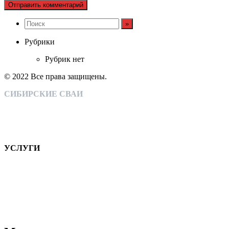
Рубрики
Рубрик нет
© 2022 Все права защищены.
СИБИРСКИЕ СВАИ
Монтаж свайно-винтовых конструкций
Собственное производство
Широкий спектр оказываемых услуг
Тысячи довольных клиентов
УСЛУГИ
Монтаж свайно-винтовых фундаментов, подготовка основы для
КОМПАНИЯ
НАШИ РАБОТЫ
КОНТАКТЫ