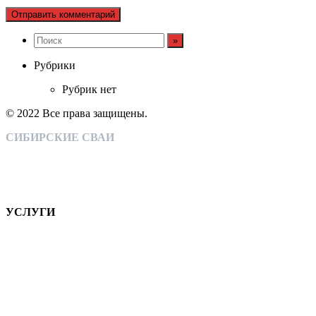
Рубрики
Рубрик нет
© 2022 Все права защищены.
СИБИРСКИЕ СВАИ
Монтаж свайно-винтовых конструкций
Собственное производство
Широкий спектр оказываемых услуг
Тысячи довольных клиентов
УСЛУГИ
Монтаж свайно-винтовых фундаментов, подготовка основы
для любых видов ограждений и т.д.
КОМПАНИЯ
НАШИ РАБОТЫ
КОНТАКТЫ