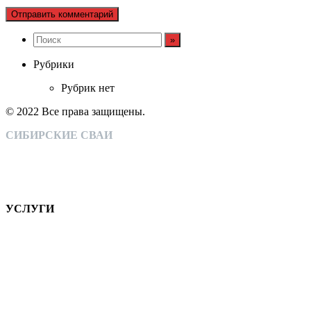
Рубрики
Рубрик нет
© 2022 Все права защищены.
СИБИРСКИЕ СВАИ
Монтаж свайно-винтовых конструкций
Собственное производство
Широкий спектр оказываемых услуг
Тысячи довольных клиентов
УСЛУГИ
Монтаж свайно-винтовых фундаментов, подготовка основы
для любых видов ограждений и т.д.
КОМПАНИЯ
НАШИ РАБОТЫ
КОНТАКТЫ